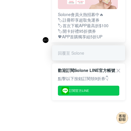
Solone會員火熱招募中🔥
🏷️註冊即享超取免運券
🏷️首次下載APP最高折$100
🏷️開卡好禮95折價券
💖APP首購獨享組5折UP
回覆至 Solone
歡迎訂閱Solone LINE官方帳號
點擊以下按鈕訂閱領9折券👇
訂閱官方LINE