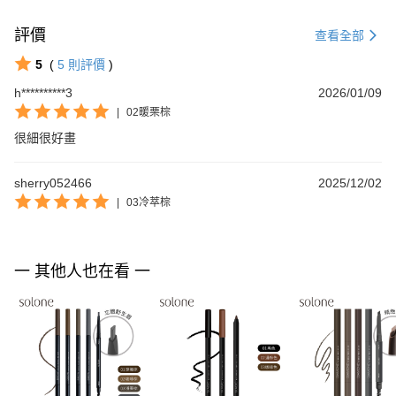
評價
查看全部
5
(
5
則評價
)
h**********3
2026/01/09
|
02暖栗棕
很細很好畫
sherry052466
2025/12/02
|
03冷萃棕
一 其他人也在看 一