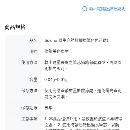
顯示電腦版詳細說明
商品規格
品名
Solone 原生自然極細眉筆(4色可選)
用途
修飾美化眉型
使用方法
轉出適量長度之筆芯描繪勾勒眉型，再以眉
刷梳勻即可。
容量
0.04g±0.01g
保存方法
使用完請蓋緊並置於陰涼處，避免陽光直射
或高溫受潮。
保存期限
五年
注意事項
1. 本產品僅供外用，請放置於孩童不易取得
之處。 2. 使用時請勿轉出過長筆芯，以防