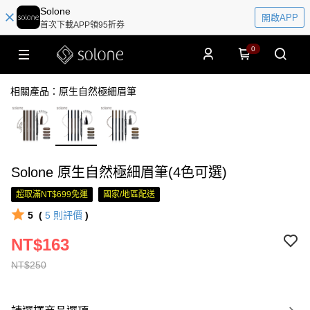
Solone
開啟APP
首次下載APP領95折券
0
相關產品：原生自然極細眉筆
Solone 原生自然極細眉筆(4色可選)
超取滿NT$699免運
國家/地區配送
5
(
5
則評價
)
NT$163
NT$250