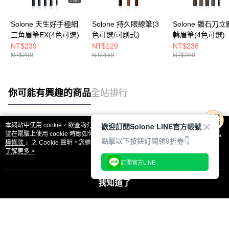
Solone 天生好手極細
Solone 持久眼線筆(3
Solone 鑽石刀
三角眉筆EX(4色可選)
色可選/可削式)
轉眉筆(4色可選)
NT$239
NT$129
NT$238
NT$290
NT$159
NT$280
你可能有興趣的商品
全站排行
歡迎訂閱Solone LINE官方帳號
本網站中使用 cookie，欲查詢有關本網站使用 cookie 方式之詳情，及若您不希
熱門標籤
望在電腦上使用 cookie 時應如何變更電腦的 cookie 設定，請參閱本網站「
隱私
點擊以下按鈕訂閱領9折券👇
權條款
」之 Cookie 聲明。您繼續使用本網站即表示您同意本公司得按本網站使
用條款之 Cookie 聲明使用 cookie。
了解更多 >
訂閱官方LINE
我知道了