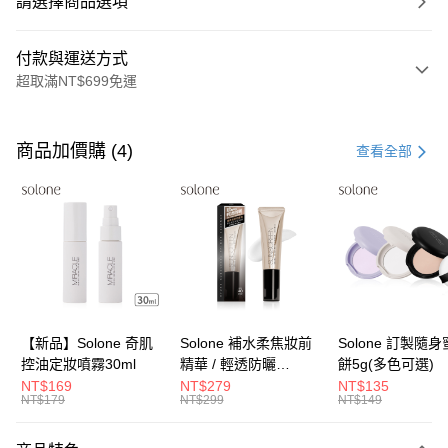
請選擇商品選項
付款與運送方式
超取滿NT$699免運
付款方式
信用卡一次付款
商品加價購 (4)
查看全部
超商取貨付款
LINE Pay
Apple Pay
街口支付
悠遊付
【新品】Solone 奇肌
Solone 補水柔焦妝前
Solone 訂製隨
控油定妝噴霧30ml
精華 / 輕透防曬
餅5g(多色可選)
Google Pay
SPF40★★★★(30ml)
NT$169
NT$279
NT$135
NT$179
NT$299
NT$149
全盈+PAY
大哥付你分期