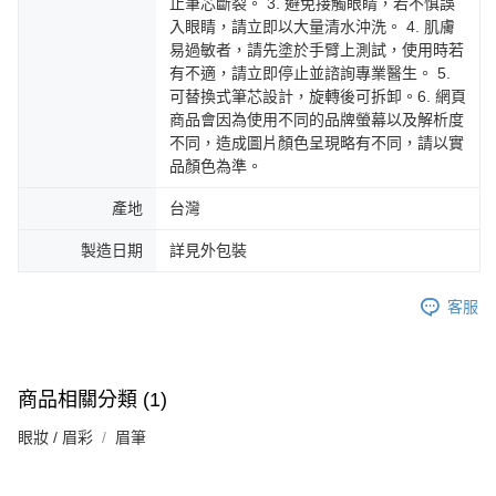
止筆芯斷裂。 3. 避免接觸眼睛，若不慎誤
入眼睛，請立即以大量清水沖洗。 4. 肌膚
易過敏者，請先塗於手臂上測試，使用時若
有不適，請立即停止並諮詢專業醫生。 5.
可替換式筆芯設計，旋轉後可拆卸。6. 網頁
商品會因為使用不同的品牌螢幕以及解析度
不同，造成圖片顏色呈現略有不同，請以實
品顏色為準。
產地
台灣
製造日期
詳見外包裝
客服
商品相關分類 (1)
眼妝 / 眉彩
眉筆