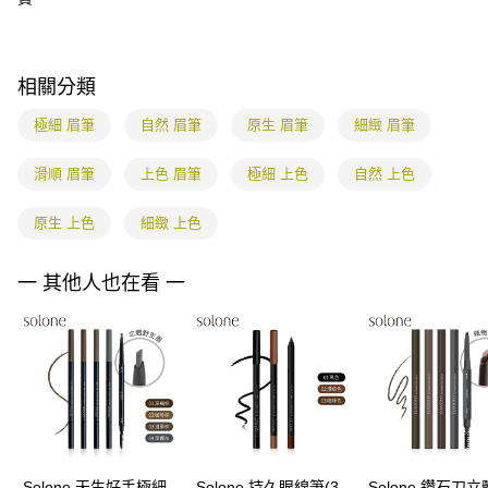
宅配
【注意事項】
１．透過由恩沛科技股份有限公司提供之「AFTEE先享後付」服務完成之交
每筆NT$85，滿NT$799(含以上)免運費
易，需依本服務之必要範圍內提供個人資料，並將交易相關給付款項請求債
權轉讓予恩沛科技股份有限公司。
海外配送
查看運費
相關分類
２．關於個人資料處理事宜，請瀏覽以下網址：
https://aftee.tw/terms/#terms3
極細 眉筆
自然 眉筆
原生 眉筆
細緻 眉筆
３．未成年的使用者請事先徵得法定代理人或監護人之同意方可使用
「AFTEE先享後付」，若未經同意申辦者引起之損失，本公司不負相關責
滑順 眉筆
上色 眉筆
極細 上色
自然 上色
任。
４．使用「AFTEE先享後付」時，將依據個別帳號之用戶狀況，依本公司即
時審查核予不同之上限額度；若仍有額度不足之情形，本公司將視審查結果
原生 上色
細緻 上色
請求用戶進行身份認證。
５．嚴禁一人註冊多個帳號或使用他人資訊註冊。若發現惡意使用之情形，
恩沛科技股份有限公司將有權停止該用戶之使用額度並採取法律行動。
一 其他人也在看 一
Solone 天生好手極細
Solone 持久眼線筆(3
Solone 鑽石刀