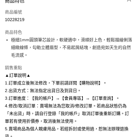
商品特色
相關說明
商品編號
【大哥付你分期使用說明】
AFTEE先享後付
1.本服務由台灣大哥大提供，台灣大哥大用戶可立即使用無須另外申請。
10228219
2.付款方式選擇「大哥付你分期」，訂單成立後會自動跳轉到大哥付的交易
相關說明
流程，驗證手機門號後，選擇欲分期的期數、繳款截止日，確認付款後即完
商品特色
【關於「AFTEE先享後付」】
成交易。
ATM付款
AFTEE先享後付是「在收到商品之後才付款」的支付方式。 讓您購物簡單
極細1mm圓頭筆芯設計，軟硬適中，滑順好上色，輕鬆描繪俐落
3.實際核准額度、可分期數及費用金額請依後續交易確認頁面所載為準。
便利好安心！
4.訂單成立30分鐘內，如未前往確認交易或遇審核未通過，訂單將自動取
細緻線條，勾勒立體眉型，不易起屑結塊，創造宛如天生的自然
１．簡單：不需註冊會員、不需綁卡、不需儲值。
運送方式
消。如遇「轉專審核」未通過狀況，表示未達大哥付你分期系統評分，恕無
２．便利：只要手機號碼，簡訊認證，即可結帳。
毛流感。
法說明評估內容。
３．安心：先確認商品／服務後，再付款。
全家付款取貨
【繳款方式說明】
銷售重點
1.分期款項不併入電信帳單，「大哥付你分期」於每月結算日後寄送繳費提
每筆NT$80，滿NT$699(含以上)免運費
【「AFTEE先享後付」結帳流程】
醒簡訊。
▲訂單說明▲
１．於結帳方式選擇「AFTEE先享後付」後，將跳轉至「AFTEE先享後付」
2.透過簡訊連結打開帳單後，可選擇「超商條碼／台灣大直營門市／銀行轉
付款後全家取貨
結帳頁面，進行簡訊認證並確認金額後，即可完成結帳。
1.訂單成立後無法修改，下單前請詳閱【購物說明】。
帳／街口支付／iPASS MONEY」等通路繳費。
２．訂單成立數日內，您將收到繳費通知簡訊。
每筆NT$80，滿NT$699(含以上)免運費
2.出貨方式：無法指定出貨日及到貨日。
３．收到繳費通知簡訊後14天內，點擊此簡訊中的連結，可透過四大超商／
【注意事項】
3.訂單進度：【我的帳戶】→【會員專區】→【訂單查詢】。
ATM／網路銀行／等多元方式進行付款，方視為交易完成。
7-11付款取貨
1.本服務係由「台灣大哥大股份有限公司」（以下簡稱本公司）所提供，讓
※ 請注意：結帳手續完成當下不需立刻繳費，但若您需要取消訂單，請聯絡
4.修改/取消訂單：賣場無法為您取消/修改訂單。若商品狀態仍為
用戶於交易時，得透過本服務購買商品或服務，並由商店將買賣／分期付款
每筆NT$80，滿NT$699(含以上)免運費
購買商品的店家。未經商家同意取消之訂單仍視為有效，需透過AFTEE先享
買賣價金債權讓與本公司後，依約使用本公司帳單繳交帳款。
「未出貨」時，請自行登錄「我的帳戶」取消訂單後重新訂購。訂
後付繳納相關費用。
2.基於同意付款使用「大哥付你分期」之契約關係目的，商店將以您的個人
付款後7-11取貨
※ 交易是否成功請以「AFTEE先享後付 」之結帳頁面顯示為準，若有關於
單若有使用折價券，取消後無法使用。
資料（包含姓名、電話或地址）提供予台灣大哥大進項蒐集、處理及利用，
是否繳費成功／繳費後需取消欲退款等相關疑問，請聯繫「AFTEE先享後付
5.賣場商品為個人親膚用品，若經拆封或使用過，恕無法辦理退換
每筆NT$80，滿NT$699(含以上)免運費
由本公司與您本人進行分期帳單所需資料之確認、核對及更正。
客戶支援中心」
https://netprotections.freshdesk.com/support/home
3.完整用戶服務條款，請詳閱以下連結：
https://oppay.tw/userRule
貨。