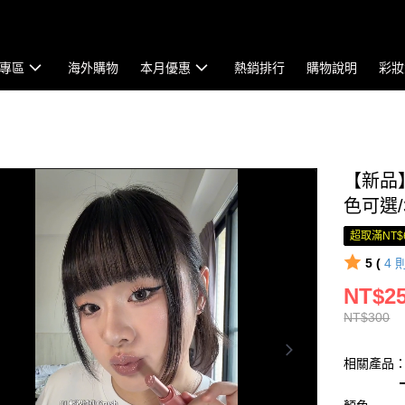
專區
海外購物
本月優惠
熱銷排行
購物說明
彩妝
【新品】
色可選/3
超取滿NT$
5 (
4
NT$2
NT$300
相關產品：