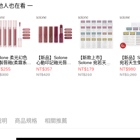
５．嚴禁
他人也在看 一
形，恩沛
動。
olone 柔光幻色
【新品】Solone
【新款上市】
【新品】So
製唇釉(柔霧系/
心動印記釉光唇膏
Solone 宛若天生
宛若天生
色可選/3.5g)
(多色可選/3.5g)
免膠假睫毛(多款可
毛愛用6入
$255
NT$357
NT$179
NT$980
選)
6款)贈 
$300
NT$420
NT$210
NT$1,260
說明
商品規格
相關推薦