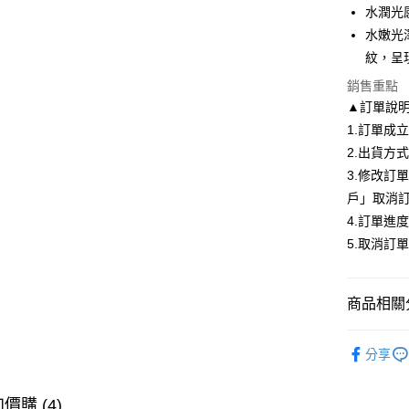
LINE Pay
水潤光
水嫩光
Apple Pay
紋，呈
街口支付
銷售重點
▲訂單說
悠遊付
1.訂單成
Google Pa
2.出貨方
全盈+PAY
3.修改訂
戶」取消
大哥付你
4.訂單進
相關說明
5.取消訂
【大哥付
AFTEE先
1.本服務
2.付款方
相關說明
流程，驗
【關於「A
商品相關分
ATM付款
完成交易
AFTEE
3.實際核
便利好安
唇彩
4.訂單成
１．簡單
分享
消。如遇
２．便利
✨新品專區
運送方式
無法說明
３．安心
【繳款方
價購 (4)
全家付款