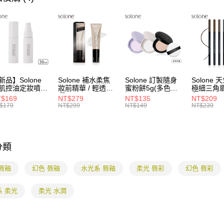
1.分期款
【「AFT
醒簡訊。
每筆NT$8
１．於結帳
2.透過簡
付」結帳
帳／街口支
付款後全
２．訂單
３．收到繳
每筆NT$8
【注意事
／ATM／
1.本服務
※ 請注意
7-11付款
用戶於交
絡購買商品
款買賣價
先享後付
每筆NT$8
新品】Solone
Solone 補水柔焦
Solone 訂製隨身
Solone
2.基於同
※ 交易是
肌控油定妝噴霧
妝前精華 / 輕透防
蜜粉餅5g(多色可
極細三角眉
資料（包
是否繳費成
付款後7-1
ml
曬
選)
色可選)
$169
NT$279
NT$135
NT$209
用，由本
付客戶支
SPF40★★★★(3
$179
NT$299
NT$149
NT$239
每筆NT$8
3.完整用
0ml)
【注意事
宅配
１．透過由
交易，需
每筆NT$8
分類
求債權轉
２．關於
海外配送
https://aft
唇釉
幻色 唇釉
水光系 唇釉
柔光 唇彩
幻色 唇彩
３．未成
「AFTE
系 柔光
柔光 水潤
任。
４．使用「
即時審查
結果請求