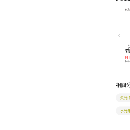
【
奇
30
NT
NT
相關
柔光 
水光