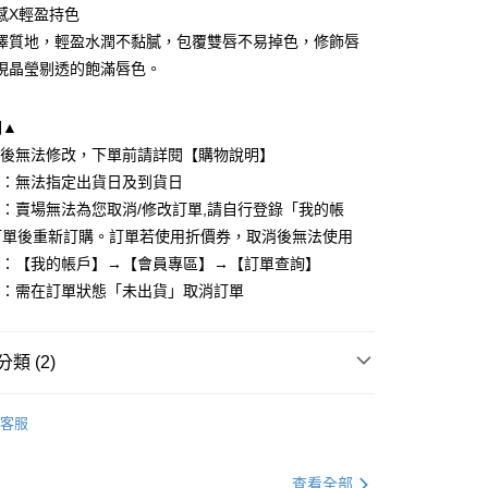
感X輕盈持色
澤質地，輕盈水潤不黏膩，包覆雙唇不易掉色，修飾唇
現晶瑩剔透的飽滿唇色。
明▲
立後無法修改，下單前請詳閱【購物說明】
y
式：無法指定出貨日及到貨日
單：賣場無法為您取消/修改訂單,請自行登錄「我的帳
訂單後重新訂購。訂單若使用折價券，取消後無法使用
分期
度：【我的帳戶】→【會員專區】→【訂單查詢】
單：需在訂單狀態「未出貨」取消訂單
你分期使用說明】
享後付
由台灣大哥大提供，台灣大哥大用戶可立即使用無須另外申請。
式選擇「大哥付你分期」，訂單成立後會自動跳轉到大哥付的交易
證手機門號後，選擇欲分期的期數、繳款截止日，確認付款後即
FTEE先享後付」】
類 (2)
。
先享後付是「在收到商品之後才付款」的支付方式。 讓您購物簡單
准額度、可分期數及費用金額請依後續交易確認頁面所載為準。
心！
立30分鐘內，如未前往確認交易或遇審核未通過，訂單將自動取
：不需註冊會員、不需綁卡、不需儲值。
客服
「轉專審核」未通過狀況，表示未達大哥付你分期系統評分，恕
：只要手機號碼，簡訊認證，即可結帳。
✨
評估內容。
：先確認商品／服務後，再付款。
式說明】
查看全部
取貨