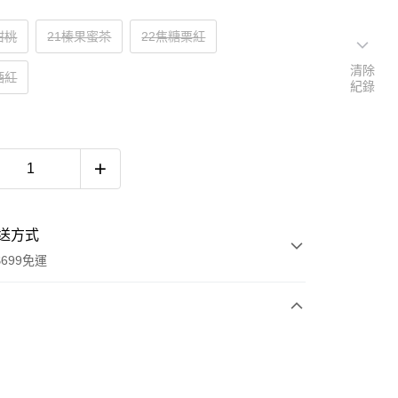
甜桃
21榛果蜜茶
22焦糖栗紅
清除
酒紅
紀錄
送方式
699免運
次付款
付款