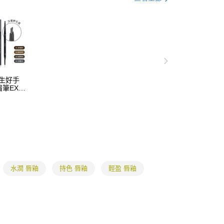
項不併入電信帳單，「大哥付你分期」於每月結算日後寄送繳費提
EE先享後付」結帳流程】
0，滿NT$699(含以上)免運費
方式選擇「AFTEE先享後付」後，將跳轉至「AFTEE先享後
訊連結打開帳單後，可選擇「超商條碼／台灣大直營門市／銀行轉
頁面，進行簡訊認證並確認金額後，即可完成結帳。
付／iPASS MONEY」等通路繳費。
家取貨
成立數日內，您將收到繳費通知簡訊。
費通知簡訊後14天內，點擊此簡訊中的連結，可透過四大超商
0，滿NT$699(含以上)免運費
項】
網路銀行／等多元方式進行付款，方視為交易完成。
係由「台灣大哥大股份有限公司」（以下簡稱本公司）所提供，讓
：結帳手續完成當下不需立刻繳費，但若您需要取消訂單，請聯
取貨
易時，得透過本服務購買商品或服務，並由商店將買賣／分期付
的店家。未經商家同意取消之訂單仍視為有效，需透過AFTEE
金債權讓與本公司後，依約使用本公司帳單繳交帳款。
繳納相關費用。
0，滿NT$699(含以上)免運費
 天生好手
意付款使用「大哥付你分期」之契約關係目的，商店將以您的個人
否成功請以「AFTEE先享後付 」之結帳頁面顯示為準，若有關於
筆EX(4
含姓名、電話或地址）提供予台灣大哥大進項蒐集、處理及利
功／繳費後需取消欲退款等相關疑問，請聯繫「AFTEE先享後
1取貨
公司與您本人進行分期帳單所需資料之確認、核對及更正。
援中心」
https://netprotections.freshdesk.com/support/home
0，滿NT$699(含以上)免運費
戶服務條款，請詳閱以下連結：
https://oppay.tw/userRule
項】
恩沛科技股份有限公司提供之「AFTEE先享後付」服務完成之
依本服務之必要範圍內提供個人資料，並將交易相關給付款項請
5，滿NT$799(含以上)免運費
讓予恩沛科技股份有限公司。
個人資料處理事宜，請瀏覽以下網址：
查看運費
ee.tw/terms/#terms3
水潤 唇釉
持色 唇釉
輕盈 唇釉
年的使用者請事先徵得法定代理人或監護人之同意方可使用
E先享後付」，若未經同意申辦者引起之損失，本公司不負相關責
AFTEE先享後付」時，將依據個別帳號之用戶狀況，依本公司
核予不同之上限額度；若仍有額度不足之情形，本公司將視審查
用戶進行身份認證。