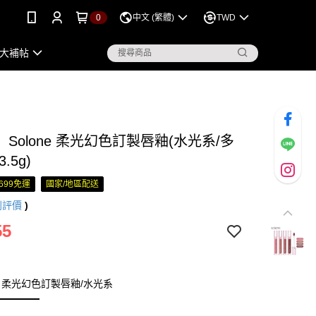
0
中文 (繁體)
TWD
大補帖
Solone 柔光幻色訂製唇釉(水光系/多
.5g)
699免運
國家/地區配送
則評價
)
55
柔光幻色訂製唇釉/水光系