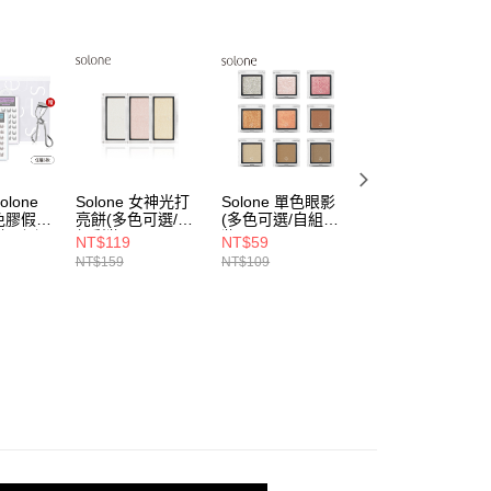
一人註冊多個帳號或使用他人資訊註冊。若發現惡意使用之情
科技股份有限公司將有權停止該用戶之使用額度並採取法律行
lone
Solone 女神光打
Solone 單色眼影
Solone 甜甜嫩頰
免膠假睫
亮餅(多色可選/自
(多色可選/自組彩
腮紅液 (多色可選)
組(任選
組彩妝)
妝)
NT$119
NT$59
NT$229
睫毛夾
NT$159
NT$109
NT$300