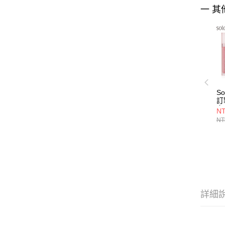
一 其
S
訂
多
NT
NT
詳細