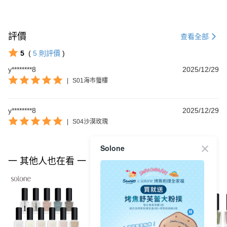
評價
查看全部
5
(
5
則評價
)
y********8
2025/12/29
|
S01海市蜃樓
y********8
2025/12/29
|
S04沙漠玫瑰
Solone
一 其他人也在看 一