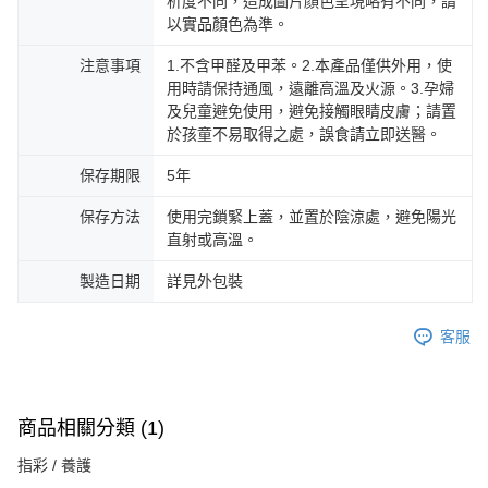
析度不同，造成圖片顏色呈現略有不同，請
以實品顏色為準。
注意事項
1.不含甲醛及甲苯。2.本產品僅供外用，使
用時請保持通風，遠離高溫及火源。3.孕婦
及兒童避免使用，避免接觸眼睛皮膚；請置
於孩童不易取得之處，誤食請立即送醫。
保存期限
5年
保存方法
使用完鎖緊上蓋，並置於陰涼處，避免陽光
直射或高溫。
製造日期
詳見外包裝
客服
商品相關分類 (1)
指彩 / 養護