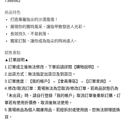
7386562
2.付款方式選擇「大哥付你分期」，訂單成立後會自動跳轉到大哥付的交易
相關說明
流程，驗證手機門號後，選擇欲分期的期數、繳款截止日，確認付款後即完
商品特色
【關於「AFTEE先享後付」】
成交易。
ATM付款
AFTEE先享後付是「在收到商品之後才付款」的支付方式。 讓您購物簡單
打造專屬指尖的沙漠風情！
3.實際核准額度、可分期數及費用金額請依後續交易確認頁面所載為準。
便利好安心！
4.訂單成立30分鐘內，如未前往確認交易或遇審核未通過，訂單將自動取
展現你的獨特風采，讓指甲散發迷人光彩。
１．簡單：不需註冊會員、不需綁卡、不需儲值。
運送方式
消。如遇「轉專審核」未通過狀況，表示未達大哥付你分期系統評分，恕無
２．便利：只要手機號碼，簡訊認證，即可結帳。
長效持久、不易剝落。
法說明評估內容。
３．安心：先確認商品／服務後，再付款。
全家付款取貨
獨家訂製，讓你成為指尖的時尚達人~
【繳款方式說明】
1.分期款項不併入電信帳單，「大哥付你分期」於每月結算日後寄送繳費提
每筆NT$80，滿NT$699(含以上)免運費
【「AFTEE先享後付」結帳流程】
醒簡訊。
銷售重點
１．於結帳方式選擇「AFTEE先享後付」後，將跳轉至「AFTEE先享後付」
2.透過簡訊連結打開帳單後，可選擇「超商條碼／台灣大直營門市／銀行轉
付款後全家取貨
結帳頁面，進行簡訊認證並確認金額後，即可完成結帳。
▲訂單說明▲
帳／街口支付／iPASS MONEY」等通路繳費。
２．訂單成立數日內，您將收到繳費通知簡訊。
每筆NT$80，滿NT$699(含以上)免運費
1.訂單成立後無法修改，下單前請詳閱【購物說明】。
３．收到繳費通知簡訊後14天內，點擊此簡訊中的連結，可透過四大超商／
【注意事項】
2.出貨方式：無法指定出貨日及到貨日。
ATM／網路銀行／等多元方式進行付款，方視為交易完成。
7-11付款取貨
1.本服務係由「台灣大哥大股份有限公司」（以下簡稱本公司）所提供，讓
※ 請注意：結帳手續完成當下不需立刻繳費，但若您需要取消訂單，請聯絡
3.訂單進度：【我的帳戶】→【會員專區】→【訂單查詢】。
用戶於交易時，得透過本服務購買商品或服務，並由商店將買賣／分期付款
每筆NT$80，滿NT$699(含以上)免運費
購買商品的店家。未經商家同意取消之訂單仍視為有效，需透過AFTEE先享
買賣價金債權讓與本公司後，依約使用本公司帳單繳交帳款。
4.修改/取消訂單：賣場無法為您取消/修改訂單。若商品狀態仍為
後付繳納相關費用。
2.基於同意付款使用「大哥付你分期」之契約關係目的，商店將以您的個人
付款後7-11取貨
※ 交易是否成功請以「AFTEE先享後付 」之結帳頁面顯示為準，若有關於
「未出貨」時，請自行登錄「我的帳戶」取消訂單後重新訂購。訂
資料（包含姓名、電話或地址）提供予台灣大哥大進項蒐集、處理及利用，
是否繳費成功／繳費後需取消欲退款等相關疑問，請聯繫「AFTEE先享後付
單若有使用折價券，取消後無法使用。
每筆NT$80，滿NT$699(含以上)免運費
由本公司與您本人進行分期帳單所需資料之確認、核對及更正。
客戶支援中心」
https://netprotections.freshdesk.com/support/home
3.完整用戶服務條款，請詳閱以下連結：
https://oppay.tw/userRule
5.賣場商品為個人親膚用品，若經拆封或使用過，恕無法辦理退換
宅配
【注意事項】
貨。
１．透過由恩沛科技股份有限公司提供之「AFTEE先享後付」服務完成之交
每筆NT$85，滿NT$799(含以上)免運費
易，需依本服務之必要範圍內提供個人資料，並將交易相關給付款項請求債