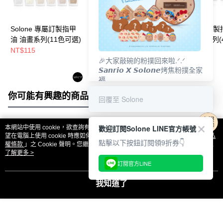
Solone 專屬訂製指甲
Solone 專屬訂製指甲
Solone 專屬訂
油 油畫系列(11色可選)
油 幻彩流砂系列(4色
油 冰晶果茶系列(
可選)
可選)
NT$115
NT$115
NT$115
🎉大家敲碗的粉撲回來啦.ᐟ‪‪.ᐟ
𝙎𝙖𝙣𝙧𝙞𝙤 𝙓 𝙎𝙤𝙡𝙤𝙣𝙚烤焦粉撲全家
福
𝟴/𝟭𝟬(一)𝟭𝟮:𝟬𝟬 官網準時開賣⏰
你可能有興趣的商品
全站排行
回覆至 Solone
歡迎訂閱Solone LINE官方帳號
本網站中使用 cookie，欲查詢有關本網站使用 cookie 方式之詳情，及若您不希
熱門標籤
望在電腦上使用 cookie 時應如何變更電腦的 cookie 設定，請參閱本網站「
隱私
點擊以下按鈕訂閱領9折券👇
權條款
」之 Cookie 聲明。您繼續使用本網站即表示您同意本公司得按本網站使
用條款之 Cookie 聲明使用 cookie。
了解更多 >
訂閱官方LINE
我知道了