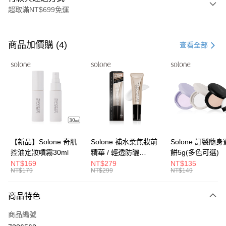
超取滿NT$699免運
付款方式
信用卡一次付款
商品加價購 (4)
查看全部
超商取貨付款
LINE Pay
Apple Pay
街口支付
悠遊付
【新品】Solone 奇肌
Solone 補水柔焦妝前
Solone 訂製隨
控油定妝噴霧30ml
精華 / 輕透防曬
餅5g(多色可選)
Google Pay
SPF40★★★★(30ml)
NT$169
NT$279
NT$135
NT$179
NT$299
NT$149
全盈+PAY
大哥付你分期
商品特色
相關說明
商品編號
【大哥付你分期使用說明】
AFTEE先享後付
1.本服務由台灣大哥大提供，台灣大哥大用戶可立即使用無須另外申請。