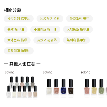
權轉讓予恩沛科技股份有限公司。
２．關於個人資料處理事宜，請瀏覽以下網址：
相關分類
https://aftee.tw/terms/#terms3
３．未成年的使用者請事先徵得法定代理人或監護人之同意方可使用
沙漠系列 指甲油
沙漠系列 指彩
沙漠系列 美甲
「AFTEE先享後付」，若未經同意申辦者引起之損失，本公司不負相關責
任。
４．使用「AFTEE先享後付」時，將依據個別帳號之用戶狀況，依本公司即
長效 指甲油
不易剝落 指甲油
大地色系 指甲油
時審查核予不同之上限額度；若仍有額度不足之情形，本公司將視審查結果
請求用戶進行身份認證。
大地色系 指彩
長效 不易剝落
無刷痕 指甲油
５．嚴禁一人註冊多個帳號或使用他人資訊註冊。若發現惡意使用之情形，
恩沛科技股份有限公司將有權停止該用戶之使用額度並採取法律行動。
柔軟刷頭 指甲油
一 其他人也在看 一