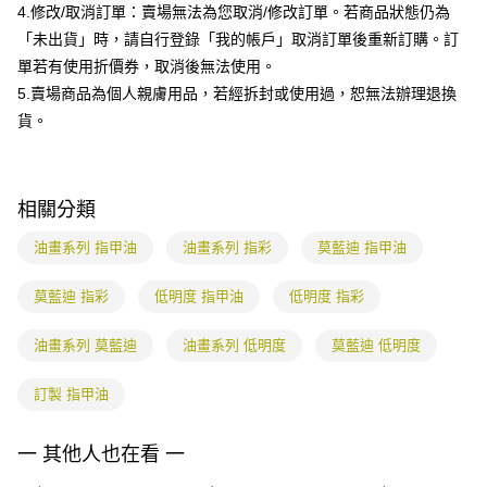
權轉讓予恩沛科技股份有限公司。
4.修改/取消訂單：賣場無法為您取消/修改訂單。若商品狀態仍為
２．關於個人資料處理事宜，請瀏覽以下網址：
「未出貨」時，請自行登錄「我的帳戶」取消訂單後重新訂購。訂
https://aftee.tw/terms/#terms3
單若有使用折價券，取消後無法使用。
３．未成年的使用者請事先徵得法定代理人或監護人之同意方可使用
「AFTEE先享後付」，若未經同意申辦者引起之損失，本公司不負相關責
5.賣場商品為個人親膚用品，若經拆封或使用過，恕無法辦理退換
任。
貨。
４．使用「AFTEE先享後付」時，將依據個別帳號之用戶狀況，依本公司即
時審查核予不同之上限額度；若仍有額度不足之情形，本公司將視審查結果
請求用戶進行身份認證。
５．嚴禁一人註冊多個帳號或使用他人資訊註冊。若發現惡意使用之情形，
恩沛科技股份有限公司將有權停止該用戶之使用額度並採取法律行動。
相關分類
油畫系列 指甲油
油畫系列 指彩
莫藍迪 指甲油
莫藍迪 指彩
低明度 指甲油
低明度 指彩
油畫系列 莫藍迪
油畫系列 低明度
莫藍迪 低明度
訂製 指甲油
一 其他人也在看 一