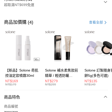
超取滿NT$699免運
付款方式
信用卡一次付款
商品加價購 (4)
查看全部
超商取貨付款
LINE Pay
Apple Pay
街口支付
悠遊付
【新品】Solone 奇肌
Solone 補水柔焦妝前
Solone 訂製隨
控油定妝噴霧30ml
精華 / 輕透防曬
餅5g(多色可選)
Google Pay
SPF40★★★★(30ml)
NT$169
NT$279
NT$135
NT$179
NT$299
NT$149
全盈+PAY
大哥付你分期
商品特色
相關說明
商品編號
【大哥付你分期使用說明】
AFTEE先享後付
1.本服務由台灣大哥大提供，台灣大哥大用戶可立即使用無須另外申請。