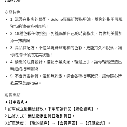
7386729
2.付款方式選擇「大哥付你分期」，訂單成立後會自動跳轉到大哥付的交易
相關說明
流程，驗證手機門號後，選擇欲分期的期數、繳款截止日，確認付款後即完
商品特色
【關於「AFTEE先享後付」】
成交易。
ATM付款
AFTEE先享後付是「在收到商品之後才付款」的支付方式。 讓您購物簡單
1. 沉浸在指尖的藝術，Solone專屬訂製指甲油，讓你的指甲展現
3.實際核准額度、可分期數及費用金額請依後續交易確認頁面所載為準。
便利好安心！
4.訂單成立30分鐘內，如未前往確認交易或遇審核未通過，訂單將自動取
獨特的油畫系列風格！
１．簡單：不需註冊會員、不需綁卡、不需儲值。
運送方式
消。如遇「轉專審核」未通過狀況，表示未達大哥付你分期系統評分，恕無
２．便利：只要手機號碼，簡訊認證，即可結帳。
2. 18種色彩任你挑選，打造屬於自己的時尚指尖，為你的美麗加
法說明評估內容。
３．安心：先確認商品／服務後，再付款。
全家付款取貨
添一抹繽紛！
【繳款方式說明】
1.分期款項不併入電信帳單，「大哥付你分期」於每月結算日後寄送繳費提
每筆NT$80，滿NT$699(含以上)免運費
3. 高品質配方，不僅呈現鮮豔飽和的色彩，更能持久不脫落，讓
【「AFTEE先享後付」結帳流程】
醒簡訊。
１．於結帳方式選擇「AFTEE先享後付」後，將跳轉至「AFTEE先享後付」
你的指甲保持完美狀態！
2.透過簡訊連結打開帳單後，可選擇「超商條碼／台灣大直營門市／銀行轉
付款後全家取貨
結帳頁面，進行簡訊認證並確認金額後，即可完成結帳。
帳／街口支付／iPASS MONEY」等通路繳費。
4. 精緻的瓶身設計，搭配專業刷頭，輕鬆上手，讓你輕鬆塑造出
２．訂單成立數日內，您將收到繳費通知簡訊。
每筆NT$80，滿NT$699(含以上)免運費
３．收到繳費通知簡訊後14天內，點擊此簡訊中的連結，可透過四大超商／
精細的指甲藝術！
【注意事項】
ATM／網路銀行／等多元方式進行付款，方視為交易完成。
5. 不含有害物質，溫和無刺激，適合各種指甲狀況，讓你隨心所
7-11付款取貨
1.本服務係由「台灣大哥大股份有限公司」（以下簡稱本公司）所提供，讓
※ 請注意：結帳手續完成當下不需立刻繳費，但若您需要取消訂單，請聯絡
用戶於交易時，得透過本服務購買商品或服務，並由商店將買賣／分期付款
欲展現美麗指尖。
每筆NT$80，滿NT$699(含以上)免運費
購買商品的店家。未經商家同意取消之訂單仍視為有效，需透過AFTEE先享
買賣價金債權讓與本公司後，依約使用本公司帳單繳交帳款。
後付繳納相關費用。
2.基於同意付款使用「大哥付你分期」之契約關係目的，商店將以您的個人
付款後7-11取貨
※ 交易是否成功請以「AFTEE先享後付 」之結帳頁面顯示為準，若有關於
銷售重點
資料（包含姓名、電話或地址）提供予台灣大哥大進項蒐集、處理及利用，
是否繳費成功／繳費後需取消欲退款等相關疑問，請聯繫「AFTEE先享後付
▲訂單說明▲
每筆NT$80，滿NT$699(含以上)免運費
由本公司與您本人進行分期帳單所需資料之確認、核對及更正。
客戶支援中心」
https://netprotections.freshdesk.com/support/home
3.完整用戶服務條款，請詳閱以下連結：
https://oppay.tw/userRule
1.訂單成立後無法修改，下單前請詳閱【購物說明】。
宅配
【注意事項】
2.出貨方式：無法指定出貨日及到貨日。
１．透過由恩沛科技股份有限公司提供之「AFTEE先享後付」服務完成之交
每筆NT$85，滿NT$799(含以上)免運費
3.訂單進度：【我的帳戶】→【會員專區】→【訂單查詢】。
易，需依本服務之必要範圍內提供個人資料，並將交易相關給付款項請求債