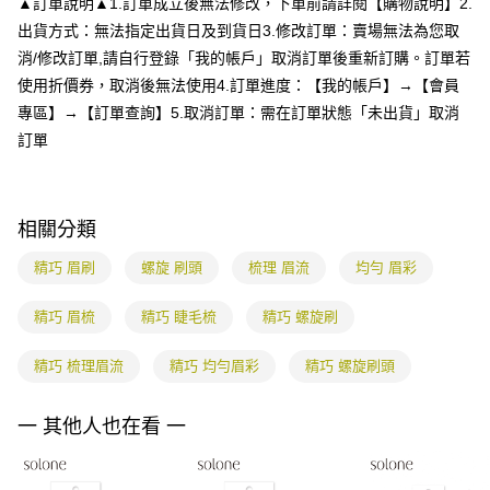
▲訂單說明▲1.訂單成立後無法修改，下單前請詳閱【購物說明】2.
1.分期款項不併入電信帳單，「大哥付你分期」於每月結算日後寄送繳費提
每筆NT$80，滿NT$699(含以上)免運費
【「AFTEE先享後付」結帳流程】
醒簡訊。
出貨方式：無法指定出貨日及到貨日3.修改訂單：賣場無法為您取
１．於結帳方式選擇「AFTEE先享後付」後，將跳轉至「AFTEE先享後付」
2.透過簡訊連結打開帳單後，可選擇「超商條碼／台灣大直營門市／銀行轉
付款後全家取貨
結帳頁面，進行簡訊認證並確認金額後，即可完成結帳。
消/修改訂單,請自行登錄「我的帳戶」取消訂單後重新訂購。訂單若
帳／街口支付／iPASS MONEY」等通路繳費。
２．訂單成立數日內，您將收到繳費通知簡訊。
每筆NT$80，滿NT$699(含以上)免運費
使用折價券，取消後無法使用4.訂單進度：【我的帳戶】→【會員
３．收到繳費通知簡訊後14天內，點擊此簡訊中的連結，可透過四大超商／
【注意事項】
專區】→【訂單查詢】5.取消訂單：需在訂單狀態「未出貨」取消
ATM／網路銀行／等多元方式進行付款，方視為交易完成。
7-11付款取貨
1.本服務係由「台灣大哥大股份有限公司」（以下簡稱本公司）所提供，讓
※ 請注意：結帳手續完成當下不需立刻繳費，但若您需要取消訂單，請聯絡
訂單
用戶於交易時，得透過本服務購買商品或服務，並由商店將買賣／分期付款
每筆NT$80，滿NT$699(含以上)免運費
購買商品的店家。未經商家同意取消之訂單仍視為有效，需透過AFTEE先享
買賣價金債權讓與本公司後，依約使用本公司帳單繳交帳款。
後付繳納相關費用。
2.基於同意付款使用「大哥付你分期」之契約關係目的，商店將以您的個人
付款後7-11取貨
※ 交易是否成功請以「AFTEE先享後付 」之結帳頁面顯示為準，若有關於
資料（包含姓名、電話或地址）提供予台灣大哥大進項蒐集、處理及利用，
是否繳費成功／繳費後需取消欲退款等相關疑問，請聯繫「AFTEE先享後付
每筆NT$80，滿NT$699(含以上)免運費
由本公司與您本人進行分期帳單所需資料之確認、核對及更正。
相關分類
客戶支援中心」
https://netprotections.freshdesk.com/support/home
3.完整用戶服務條款，請詳閱以下連結：
https://oppay.tw/userRule
宅配
精巧 眉刷
螺旋 刷頭
梳理 眉流
均勻 眉彩
【注意事項】
１．透過由恩沛科技股份有限公司提供之「AFTEE先享後付」服務完成之交
每筆NT$85，滿NT$799(含以上)免運費
易，需依本服務之必要範圍內提供個人資料，並將交易相關給付款項請求債
精巧 眉梳
精巧 睫毛梳
精巧 螺旋刷
權轉讓予恩沛科技股份有限公司。
海外配送
查看運費
２．關於個人資料處理事宜，請瀏覽以下網址：
精巧 梳理眉流
精巧 均勻眉彩
精巧 螺旋刷頭
https://aftee.tw/terms/#terms3
３．未成年的使用者請事先徵得法定代理人或監護人之同意方可使用
「AFTEE先享後付」，若未經同意申辦者引起之損失，本公司不負相關責
一 其他人也在看 一
任。
４．使用「AFTEE先享後付」時，將依據個別帳號之用戶狀況，依本公司即
時審查核予不同之上限額度；若仍有額度不足之情形，本公司將視審查結果
請求用戶進行身份認證。