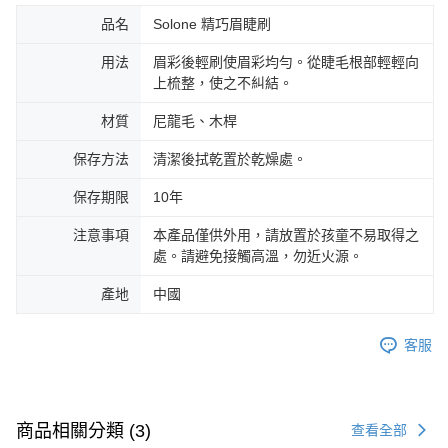
品名
Solone 精巧眉睫刷
用法
眉彩後輕刷使眉彩均勻。從睫毛根部輕輕向
上梳整，使之不糾結。
材質
尼龍毛、木桿
保存方法
清潔後拭乾置於乾燥處。
保存期限
10年
注意事項
本產品僅供外用，請放置於孩童不易取得之
處。請避免接觸高溫，勿近火源。
產地
中國
客服
商品相關分類 (3)
查看全部