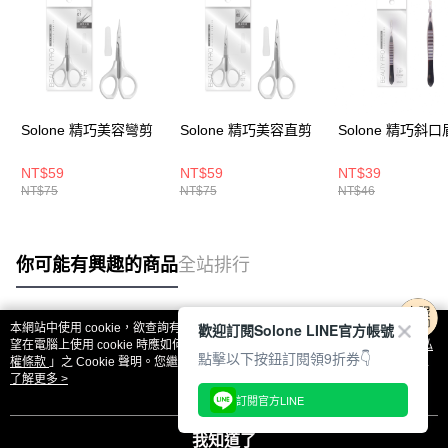
Solone 精巧美容彎剪
Solone 精巧美容直剪
Solone 精巧斜
NT$59
NT$59
NT$39
NT$75
NT$75
NT$46
你可能有興趣的商品
全站排行
歡迎訂閱Solone LINE官方帳號
本網站中使用 cookie，欲查詢有關本網站使用 cookie 方式之詳情，及若您不希
熱門標籤
望在電腦上使用 cookie 時應如何變更電腦的 cookie 設定，請參閱本網站「
隱私
點擊以下按鈕訂閱領9折券👇
權條款
」之 Cookie 聲明。您繼續使用本網站即表示您同意本公司得按本網站使
用條款之 Cookie 聲明使用 cookie。
了解更多 >
訂閱官方LINE
我知道了