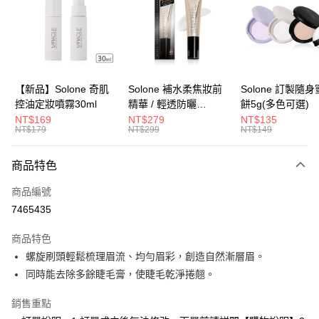
LINE Pay
Apple Pay
街口支付
悠遊付
【新品】Solone 奇肌
Solone 補水柔焦妝前
Solone 訂製隨
控油定妝噴霧30ml
精華 / 輕透防曬
餅5g(多色可選)
Google Pay
SPF40★★★★(30ml)
NT$169
NT$279
NT$135
NT$179
NT$299
NT$149
全盈+PAY
大哥付你分期
商品特色
相關說明
商品編號
【大哥付你分期使用說明】
AFTEE先享後付
1.本服務由台灣大哥大提供，台灣大哥大用戶可立即使用無須另外申請。
7465435
2.付款方式選擇「大哥付你分期」，訂單成立後會自動跳轉到大哥付的交易
相關說明
流程，驗證手機門號後，選擇欲分期的期數、繳款截止日，確認付款後即完
商品特色
【關於「AFTEE先享後付」】
成交易。
ATM付款
AFTEE先享後付是「在收到商品之後才付款」的支付方式。 讓您購物簡單
螺旋刷頭輕鬆梳理眉流、均勻眉彩，創造自然漸層眉。
3.實際核准額度、可分期數及費用金額請依後續交易確認頁面所載為準。
便利好安心！
4.訂單成立30分鐘內，如未前往確認交易或遇審核未通過，訂單將自動取
同時能去除多餘睫毛膏，使睫毛乾淨捲翹。
１．簡單：不需註冊會員、不需綁卡、不需儲值。
運送方式
消。如遇「轉專審核」未通過狀況，表示未達大哥付你分期系統評分，恕無
２．便利：只要手機號碼，簡訊認證，即可結帳。
法說明評估內容。
銷售重點
３．安心：先確認商品／服務後，再付款。
全家付款取貨
【繳款方式說明】