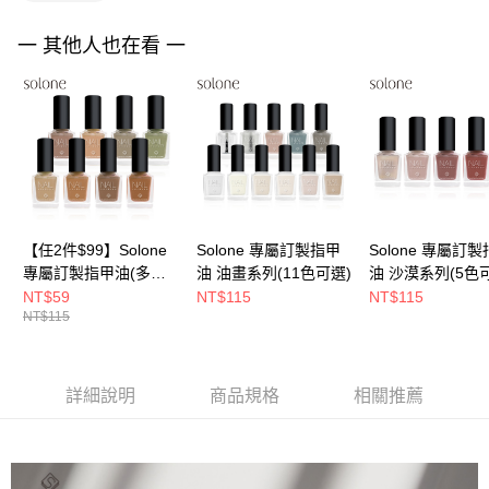
５．嚴禁一人註冊多個帳號或使用他人資訊註冊。若發現惡意使用之情形，
恩沛科技股份有限公司將有權停止該用戶之使用額度並採取法律行動。
一 其他人也在看 一
【任2件$99】Solone
Solone 專屬訂製指甲
Solone 專屬訂
專屬訂製指甲油(多色
油 油畫系列(11色可選)
油 沙漠系列(5色
可選/售完不補)
NT$59
NT$115
NT$115
NT$115
詳細說明
商品規格
相關推薦