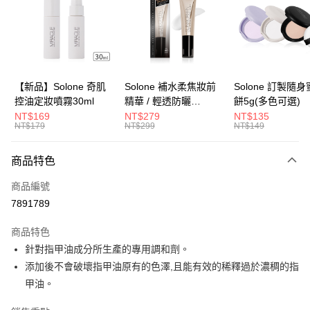
LINE Pay
Apple Pay
街口支付
悠遊付
【新品】Solone 奇肌
Solone 補水柔焦妝前
Solone 訂製隨
控油定妝噴霧30ml
精華 / 輕透防曬
餅5g(多色可選)
Google Pay
SPF40★★★★(30ml)
NT$169
NT$279
NT$135
NT$179
NT$299
NT$149
全盈+PAY
大哥付你分期
商品特色
相關說明
商品編號
【大哥付你分期使用說明】
AFTEE先享後付
1.本服務由台灣大哥大提供，台灣大哥大用戶可立即使用無須另外申請。
7891789
2.付款方式選擇「大哥付你分期」，訂單成立後會自動跳轉到大哥付的交易
相關說明
流程，驗證手機門號後，選擇欲分期的期數、繳款截止日，確認付款後即完
商品特色
【關於「AFTEE先享後付」】
成交易。
ATM付款
AFTEE先享後付是「在收到商品之後才付款」的支付方式。 讓您購物簡單
針對指甲油成分所生產的專用調和劑。
3.實際核准額度、可分期數及費用金額請依後續交易確認頁面所載為準。
便利好安心！
4.訂單成立30分鐘內，如未前往確認交易或遇審核未通過，訂單將自動取
添加後不會破壞指甲油原有的色澤,且能有效的稀釋過於濃稠的指
１．簡單：不需註冊會員、不需綁卡、不需儲值。
運送方式
消。如遇「轉專審核」未通過狀況，表示未達大哥付你分期系統評分，恕無
２．便利：只要手機號碼，簡訊認證，即可結帳。
甲油。
法說明評估內容。
３．安心：先確認商品／服務後，再付款。
全家付款取貨
【繳款方式說明】