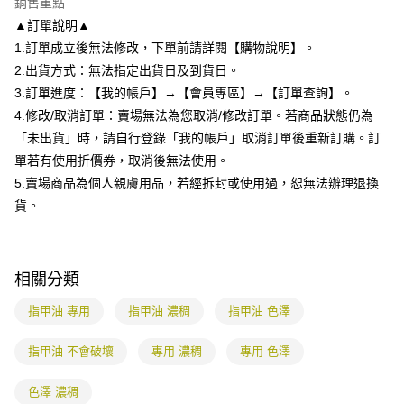
銷售重點
1.分期款項不併入電信帳單，「大哥付你分期」於每月結算日後寄送繳費提
每筆NT$80，滿NT$699(含以上)免運費
【「AFTEE先享後付」結帳流程】
醒簡訊。
▲訂單說明▲
１．於結帳方式選擇「AFTEE先享後付」後，將跳轉至「AFTEE先享後付」
2.透過簡訊連結打開帳單後，可選擇「超商條碼／台灣大直營門市／銀行轉
付款後全家取貨
結帳頁面，進行簡訊認證並確認金額後，即可完成結帳。
1.訂單成立後無法修改，下單前請詳閱【購物說明】。
帳／街口支付／iPASS MONEY」等通路繳費。
２．訂單成立數日內，您將收到繳費通知簡訊。
每筆NT$80，滿NT$699(含以上)免運費
2.出貨方式：無法指定出貨日及到貨日。
３．收到繳費通知簡訊後14天內，點擊此簡訊中的連結，可透過四大超商／
【注意事項】
3.訂單進度：【我的帳戶】→【會員專區】→【訂單查詢】。
ATM／網路銀行／等多元方式進行付款，方視為交易完成。
7-11付款取貨
1.本服務係由「台灣大哥大股份有限公司」（以下簡稱本公司）所提供，讓
※ 請注意：結帳手續完成當下不需立刻繳費，但若您需要取消訂單，請聯絡
4.修改/取消訂單：賣場無法為您取消/修改訂單。若商品狀態仍為
用戶於交易時，得透過本服務購買商品或服務，並由商店將買賣／分期付款
每筆NT$80，滿NT$699(含以上)免運費
購買商品的店家。未經商家同意取消之訂單仍視為有效，需透過AFTEE先享
買賣價金債權讓與本公司後，依約使用本公司帳單繳交帳款。
「未出貨」時，請自行登錄「我的帳戶」取消訂單後重新訂購。訂
後付繳納相關費用。
2.基於同意付款使用「大哥付你分期」之契約關係目的，商店將以您的個人
付款後7-11取貨
※ 交易是否成功請以「AFTEE先享後付 」之結帳頁面顯示為準，若有關於
單若有使用折價券，取消後無法使用。
資料（包含姓名、電話或地址）提供予台灣大哥大進項蒐集、處理及利用，
是否繳費成功／繳費後需取消欲退款等相關疑問，請聯繫「AFTEE先享後付
5.賣場商品為個人親膚用品，若經拆封或使用過，恕無法辦理退換
每筆NT$80，滿NT$699(含以上)免運費
由本公司與您本人進行分期帳單所需資料之確認、核對及更正。
客戶支援中心」
https://netprotections.freshdesk.com/support/home
3.完整用戶服務條款，請詳閱以下連結：
https://oppay.tw/userRule
貨。
宅配
【注意事項】
１．透過由恩沛科技股份有限公司提供之「AFTEE先享後付」服務完成之交
每筆NT$85，滿NT$799(含以上)免運費
易，需依本服務之必要範圍內提供個人資料，並將交易相關給付款項請求債
權轉讓予恩沛科技股份有限公司。
相關分類
２．關於個人資料處理事宜，請瀏覽以下網址：
https://aftee.tw/terms/#terms3
指甲油 專用
指甲油 濃稠
指甲油 色澤
３．未成年的使用者請事先徵得法定代理人或監護人之同意方可使用
「AFTEE先享後付」，若未經同意申辦者引起之損失，本公司不負相關責
指甲油 不會破壞
專用 濃稠
專用 色澤
任。
４．使用「AFTEE先享後付」時，將依據個別帳號之用戶狀況，依本公司即
時審查核予不同之上限額度；若仍有額度不足之情形，本公司將視審查結果
色澤 濃稠
請求用戶進行身份認證。