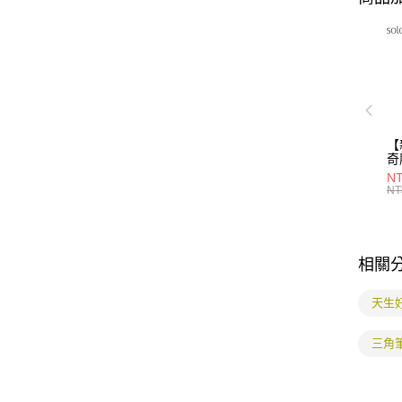
【
奇
30
NT
NT
相關
天生
三角