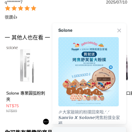
q*********7
2025/07/10
很讚👍
Solone
一 其他人也在看 一
Solone 專業圓弧粉刺
Solone 專業斜口眉夾
Solone 精巧斜
夾
NT$75
NT$75
NT$39
🎉大家敲碗的粉撲回來啦.ᐟ‪‪.ᐟ
NT$89
NT$89
NT$46
𝙎𝙖𝙣𝙧𝙞𝙤 𝙓 𝙎𝙤𝙡𝙤𝙣𝙚烤焦粉撲全家
福
𝟴/𝟭𝟬(一)𝟭𝟮:𝟬𝟬 官網準時開賣⏰