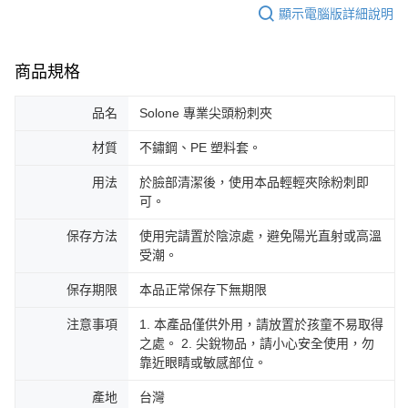
顯示電腦版詳細說明
商品規格
品名
Solone 專業尖頭粉刺夾
材質
不鏽鋼、PE 塑料套。
用法
於臉部清潔後，使用本品輕輕夾除粉刺即
可。
保存方法
使用完請置於陰涼處，避免陽光直射或高溫
受潮。
保存期限
本品正常保存下無期限
注意事項
1. 本產品僅供外用，請放置於孩童不易取得
之處。 2. 尖銳物品，請小心安全使用，勿
靠近眼睛或敏感部位。
產地
台灣