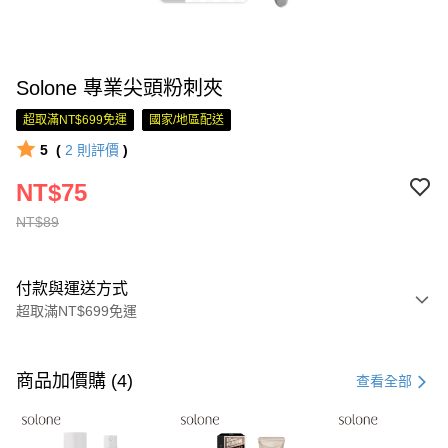
Solone 專業尖頭粉刺夾
超取滿NT$699免運
國家/地區配送
5
(
2
則評價
)
NT$75
NT$89
付款與運送方式
超取滿NT$699免運
付款方式
信用卡一次付款
商品加價購 (4)
查看全部
超商取貨付款