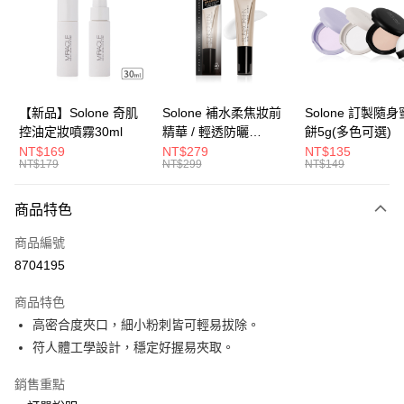
LINE Pay
Apple Pay
街口支付
悠遊付
【新品】Solone 奇肌
Solone 補水柔焦妝前
Solone 訂製隨
控油定妝噴霧30ml
精華 / 輕透防曬
餅5g(多色可選)
Google Pay
SPF40★★★★(30ml)
NT$169
NT$279
NT$135
NT$179
NT$299
NT$149
全盈+PAY
大哥付你分期
商品特色
相關說明
商品編號
【大哥付你分期使用說明】
AFTEE先享後付
1.本服務由台灣大哥大提供，台灣大哥大用戶可立即使用無須另外申請。
8704195
2.付款方式選擇「大哥付你分期」，訂單成立後會自動跳轉到大哥付的交易
相關說明
流程，驗證手機門號後，選擇欲分期的期數、繳款截止日，確認付款後即完
商品特色
【關於「AFTEE先享後付」】
成交易。
ATM付款
AFTEE先享後付是「在收到商品之後才付款」的支付方式。 讓您購物簡單
高密合度夾口，細小粉刺皆可輕易拔除。
3.實際核准額度、可分期數及費用金額請依後續交易確認頁面所載為準。
便利好安心！
4.訂單成立30分鐘內，如未前往確認交易或遇審核未通過，訂單將自動取
符人體工學設計，穩定好握易夾取。
１．簡單：不需註冊會員、不需綁卡、不需儲值。
運送方式
消。如遇「轉專審核」未通過狀況，表示未達大哥付你分期系統評分，恕無
２．便利：只要手機號碼，簡訊認證，即可結帳。
法說明評估內容。
銷售重點
３．安心：先確認商品／服務後，再付款。
全家付款取貨
【繳款方式說明】