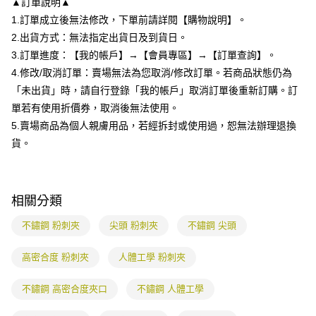
▲訂單說明▲
1.分期款項不併入電信帳單，「大哥付你分期」於每月結算日後寄送繳費提
每筆NT$80，滿NT$699(含以上)免運費
【「AFTEE先享後付」結帳流程】
醒簡訊。
1.訂單成立後無法修改，下單前請詳閱【購物說明】。
１．於結帳方式選擇「AFTEE先享後付」後，將跳轉至「AFTEE先享後付」
2.透過簡訊連結打開帳單後，可選擇「超商條碼／台灣大直營門市／銀行轉
付款後全家取貨
結帳頁面，進行簡訊認證並確認金額後，即可完成結帳。
2.出貨方式：無法指定出貨日及到貨日。
帳／街口支付／iPASS MONEY」等通路繳費。
２．訂單成立數日內，您將收到繳費通知簡訊。
每筆NT$80，滿NT$699(含以上)免運費
3.訂單進度：【我的帳戶】→【會員專區】→【訂單查詢】。
３．收到繳費通知簡訊後14天內，點擊此簡訊中的連結，可透過四大超商／
【注意事項】
4.修改/取消訂單：賣場無法為您取消/修改訂單。若商品狀態仍為
ATM／網路銀行／等多元方式進行付款，方視為交易完成。
7-11付款取貨
1.本服務係由「台灣大哥大股份有限公司」（以下簡稱本公司）所提供，讓
※ 請注意：結帳手續完成當下不需立刻繳費，但若您需要取消訂單，請聯絡
「未出貨」時，請自行登錄「我的帳戶」取消訂單後重新訂購。訂
用戶於交易時，得透過本服務購買商品或服務，並由商店將買賣／分期付款
每筆NT$80，滿NT$699(含以上)免運費
購買商品的店家。未經商家同意取消之訂單仍視為有效，需透過AFTEE先享
買賣價金債權讓與本公司後，依約使用本公司帳單繳交帳款。
單若有使用折價券，取消後無法使用。
後付繳納相關費用。
2.基於同意付款使用「大哥付你分期」之契約關係目的，商店將以您的個人
付款後7-11取貨
※ 交易是否成功請以「AFTEE先享後付 」之結帳頁面顯示為準，若有關於
5.賣場商品為個人親膚用品，若經拆封或使用過，恕無法辦理退換
資料（包含姓名、電話或地址）提供予台灣大哥大進項蒐集、處理及利用，
是否繳費成功／繳費後需取消欲退款等相關疑問，請聯繫「AFTEE先享後付
貨。
每筆NT$80，滿NT$699(含以上)免運費
由本公司與您本人進行分期帳單所需資料之確認、核對及更正。
客戶支援中心」
https://netprotections.freshdesk.com/support/home
3.完整用戶服務條款，請詳閱以下連結：
https://oppay.tw/userRule
宅配
【注意事項】
１．透過由恩沛科技股份有限公司提供之「AFTEE先享後付」服務完成之交
每筆NT$85，滿NT$799(含以上)免運費
相關分類
易，需依本服務之必要範圍內提供個人資料，並將交易相關給付款項請求債
權轉讓予恩沛科技股份有限公司。
海外配送
查看運費
不鏽鋼 粉刺夾
尖頭 粉刺夾
不鏽鋼 尖頭
２．關於個人資料處理事宜，請瀏覽以下網址：
https://aftee.tw/terms/#terms3
３．未成年的使用者請事先徵得法定代理人或監護人之同意方可使用
高密合度 粉刺夾
人體工學 粉刺夾
「AFTEE先享後付」，若未經同意申辦者引起之損失，本公司不負相關責
任。
不鏽鋼 高密合度夾口
不鏽鋼 人體工學
４．使用「AFTEE先享後付」時，將依據個別帳號之用戶狀況，依本公司即
時審查核予不同之上限額度；若仍有額度不足之情形，本公司將視審查結果
請求用戶進行身份認證。