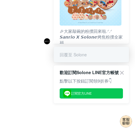
🎉大家敲碗的粉撲回來啦.ᐟ‪‪.ᐟ
𝙎𝙖𝙣𝙧𝙞𝙤 𝙓 𝙎𝙤𝙡𝙤𝙣𝙚烤焦粉撲全家
福
𝟴/𝟭𝟬(一)𝟭𝟮:𝟬𝟬 官網準時開賣⏰
回覆至 Solone
歡迎訂閱Solone LINE官方帳號
點擊以下按鈕訂閱領9折券👇
訂閱官方LINE