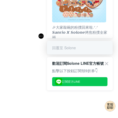
🎉大家敲碗的粉撲回來啦.ᐟ‪‪.ᐟ
𝙎𝙖𝙣𝙧𝙞𝙤 𝙓 𝙎𝙤𝙡𝙤𝙣𝙚烤焦粉撲全家
福
𝟴/𝟭𝟬(一)𝟭𝟮:𝟬𝟬 官網準時開賣⏰
回覆至 Solone
歡迎訂閱Solone LINE官方帳號
點擊以下按鈕訂閱領9折券👇
訂閱官方LINE