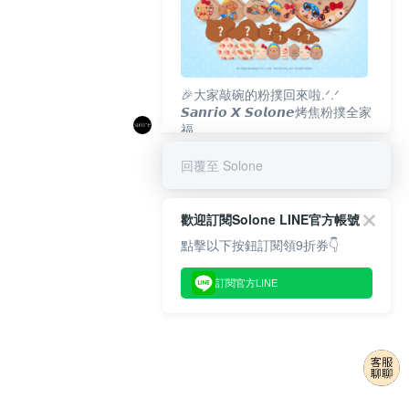
🎉大家敲碗的粉撲回來啦.ᐟ‪‪.ᐟ
𝙎𝙖𝙣𝙧𝙞𝙤 𝙓 𝙎𝙤𝙡𝙤𝙣𝙚烤焦粉撲全家
福
𝟴/𝟭𝟬(一)𝟭𝟮:𝟬𝟬 官網準時開賣⏰
回覆至 Solone
歡迎訂閱Solone LINE官方帳號
點擊以下按鈕訂閱領9折券👇
訂閱官方LINE