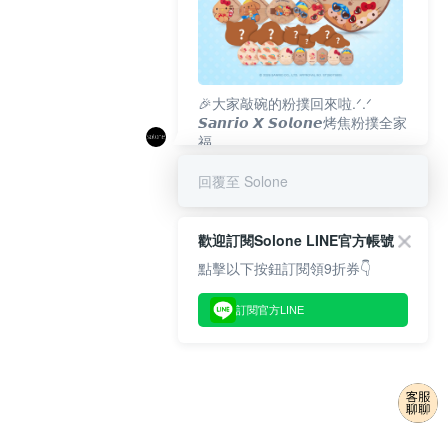
🎉大家敲碗的粉撲回來啦.ᐟ‪‪.ᐟ
𝙎𝙖𝙣𝙧𝙞𝙤 𝙓 𝙎𝙤𝙡𝙤𝙣𝙚烤焦粉撲全家
福
𝟴/𝟭𝟬(一)𝟭𝟮:𝟬𝟬 官網準時開賣⏰
回覆至 Solone
歡迎訂閱Solone LINE官方帳號
點擊以下按鈕訂閱領9折券👇
訂閱官方LINE