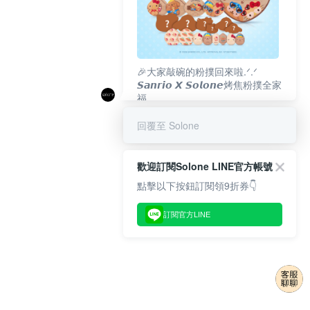
🎉大家敲碗的粉撲回來啦.ᐟ‪‪.ᐟ
𝙎𝙖𝙣𝙧𝙞𝙤 𝙓 𝙎𝙤𝙡𝙤𝙣𝙚烤焦粉撲全家
福
𝟴/𝟭𝟬(一)𝟭𝟮:𝟬𝟬 官網準時開賣⏰
回覆至 Solone
歡迎訂閱Solone LINE官方帳號
點擊以下按鈕訂閱領9折券👇
訂閱官方LINE