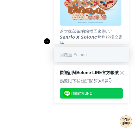
🎉大家敲碗的粉撲回來啦.ᐟ‪‪.ᐟ
𝙎𝙖𝙣𝙧𝙞𝙤 𝙓 𝙎𝙤𝙡𝙤𝙣𝙚烤焦粉撲全家
福
𝟴/𝟭𝟬(一)𝟭𝟮:𝟬𝟬 官網準時開賣⏰
回覆至 Solone
歡迎訂閱Solone LINE官方帳號
點擊以下按鈕訂閱領9折券👇
訂閱官方LINE