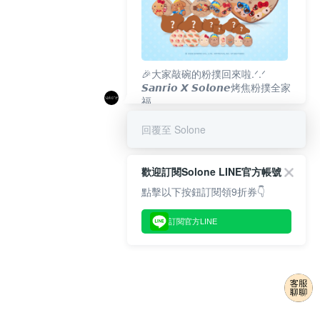
🎉大家敲碗的粉撲回來啦.ᐟ‪‪.ᐟ
𝙎𝙖𝙣𝙧𝙞𝙤 𝙓 𝙎𝙤𝙡𝙤𝙣𝙚烤焦粉撲全家
福
𝟴/𝟭𝟬(一)𝟭𝟮:𝟬𝟬 官網準時開賣⏰
回覆至 Solone
歡迎訂閱Solone LINE官方帳號
點擊以下按鈕訂閱領9折券👇
訂閱官方LINE