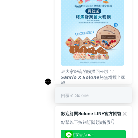
🎉大家敲碗的粉撲回來啦.ᐟ‪‪.ᐟ
𝙎𝙖𝙣𝙧𝙞𝙤 𝙓 𝙎𝙤𝙡𝙤𝙣𝙚烤焦粉撲全家
福
𝟴/𝟭𝟬(一)𝟭𝟮:𝟬𝟬 官網準時開賣⏰
回覆至 Solone
歡迎訂閱Solone LINE官方帳號
點擊以下按鈕訂閱領9折券👇
訂閱官方LINE