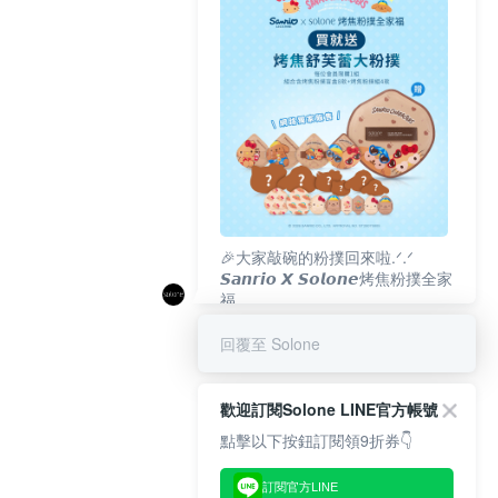
🎉大家敲碗的粉撲回來啦.ᐟ‪‪.ᐟ
𝙎𝙖𝙣𝙧𝙞𝙤 𝙓 𝙎𝙤𝙡𝙤𝙣𝙚烤焦粉撲全家
福
𝟴/𝟭𝟬(一)𝟭𝟮:𝟬𝟬 官網準時開賣⏰
回覆至 Solone
歡迎訂閱Solone LINE官方帳號
點擊以下按鈕訂閱領9折券👇
訂閱官方LINE