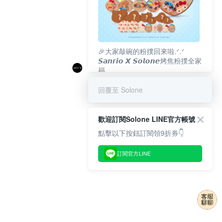
🎉大家敲碗的粉撲回來啦.ᐟ‪‪.ᐟ
𝙎𝙖𝙣𝙧𝙞𝙤 𝙓 𝙎𝙤𝙡𝙤𝙣𝙚烤焦粉撲全家
福
𝟴/𝟭𝟬(一)𝟭𝟮:𝟬𝟬 官網準時開賣⏰
回覆至 Solone
歡迎訂閱Solone LINE官方帳號
點擊以下按鈕訂閱領9折券👇
訂閱官方LINE