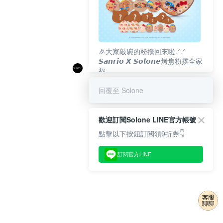
🎉大家敲碗的粉撲回來啦.ᐟ‪‪.ᐟ
𝙎𝙖𝙣𝙧𝙞𝙤 𝙓 𝙎𝙤𝙡𝙤𝙣𝙚烤焦粉撲全家
福
𝟴/𝟭𝟬(一)𝟭𝟮:𝟬𝟬 官網準時開賣⏰
回覆至 Solone
歡迎訂閱Solone LINE官方帳號
點擊以下按鈕訂閱領9折券👇
訂閱官方LINE