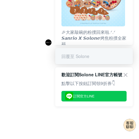
🎉大家敲碗的粉撲回來啦.ᐟ‪‪.ᐟ
𝙎𝙖𝙣𝙧𝙞𝙤 𝙓 𝙎𝙤𝙡𝙤𝙣𝙚烤焦粉撲全家
福
𝟴/𝟭𝟬(一)𝟭𝟮:𝟬𝟬 官網準時開賣⏰
回覆至 Solone
歡迎訂閱Solone LINE官方帳號
點擊以下按鈕訂閱領9折券👇
訂閱官方LINE