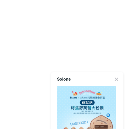
Solone