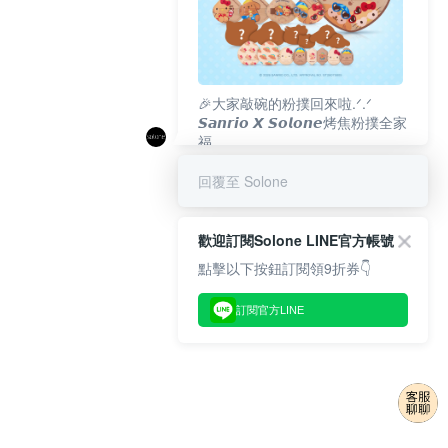
🎉大家敲碗的粉撲回來啦.ᐟ‪‪.ᐟ
𝙎𝙖𝙣𝙧𝙞𝙤 𝙓 𝙎𝙤𝙡𝙤𝙣𝙚烤焦粉撲全家
福
𝟴/𝟭𝟬(一)𝟭𝟮:𝟬𝟬 官網準時開賣⏰
回覆至 Solone
歡迎訂閱Solone LINE官方帳號
點擊以下按鈕訂閱領9折券👇
訂閱官方LINE