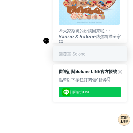
🎉大家敲碗的粉撲回來啦.ᐟ‪‪.ᐟ
𝙎𝙖𝙣𝙧𝙞𝙤 𝙓 𝙎𝙤𝙡𝙤𝙣𝙚烤焦粉撲全家
福
𝟴/𝟭𝟬(一)𝟭𝟮:𝟬𝟬 官網準時開賣⏰
回覆至 Solone
歡迎訂閱Solone LINE官方帳號
點擊以下按鈕訂閱領9折券👇
訂閱官方LINE