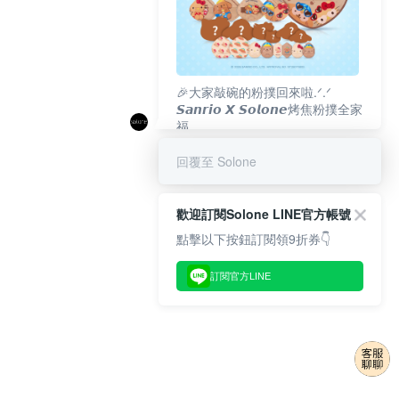
🎉大家敲碗的粉撲回來啦.ᐟ‪‪.ᐟ
𝙎𝙖𝙣𝙧𝙞𝙤 𝙓 𝙎𝙤𝙡𝙤𝙣𝙚烤焦粉撲全家
福
𝟴/𝟭𝟬(一)𝟭𝟮:𝟬𝟬 官網準時開賣⏰
回覆至 Solone
歡迎訂閱Solone LINE官方帳號
點擊以下按鈕訂閱領9折券👇
訂閱官方LINE