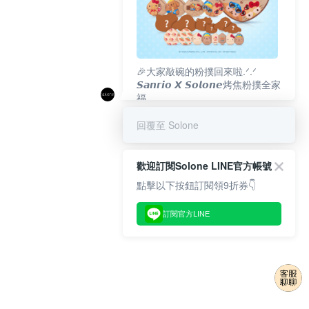
🎉大家敲碗的粉撲回來啦.ᐟ‪‪.ᐟ
𝙎𝙖𝙣𝙧𝙞𝙤 𝙓 𝙎𝙤𝙡𝙤𝙣𝙚烤焦粉撲全家
福
𝟴/𝟭𝟬(一)𝟭𝟮:𝟬𝟬 官網準時開賣⏰
回覆至 Solone
歡迎訂閱Solone LINE官方帳號
點擊以下按鈕訂閱領9折券👇
訂閱官方LINE