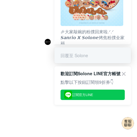
🎉大家敲碗的粉撲回來啦.ᐟ‪‪.ᐟ
𝙎𝙖𝙣𝙧𝙞𝙤 𝙓 𝙎𝙤𝙡𝙤𝙣𝙚烤焦粉撲全家
福
𝟴/𝟭𝟬(一)𝟭𝟮:𝟬𝟬 官網準時開賣⏰
回覆至 Solone
歡迎訂閱Solone LINE官方帳號
點擊以下按鈕訂閱領9折券👇
訂閱官方LINE