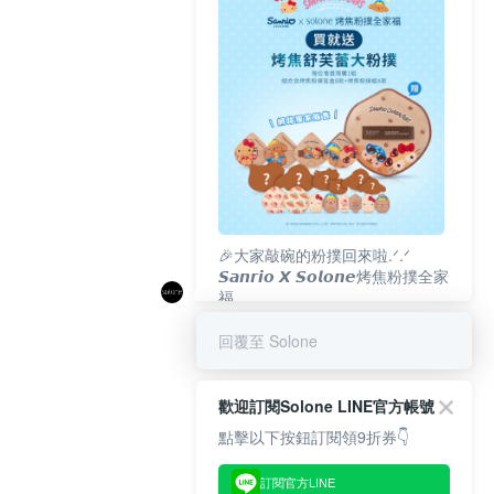
🎉大家敲碗的粉撲回來啦.ᐟ‪‪.ᐟ
𝙎𝙖𝙣𝙧𝙞𝙤 𝙓 𝙎𝙤𝙡𝙤𝙣𝙚烤焦粉撲全家
福
𝟴/𝟭𝟬(一)𝟭𝟮:𝟬𝟬 官網準時開賣⏰
回覆至 Solone
歡迎訂閱Solone LINE官方帳號
點擊以下按鈕訂閱領9折券👇
訂閱官方LINE