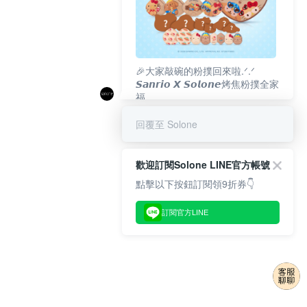
🎉大家敲碗的粉撲回來啦.ᐟ‪‪.ᐟ
𝙎𝙖𝙣𝙧𝙞𝙤 𝙓 𝙎𝙤𝙡𝙤𝙣𝙚烤焦粉撲全家
福
𝟴/𝟭𝟬(一)𝟭𝟮:𝟬𝟬 官網準時開賣⏰
回覆至 Solone
歡迎訂閱Solone LINE官方帳號
點擊以下按鈕訂閱領9折券👇
訂閱官方LINE