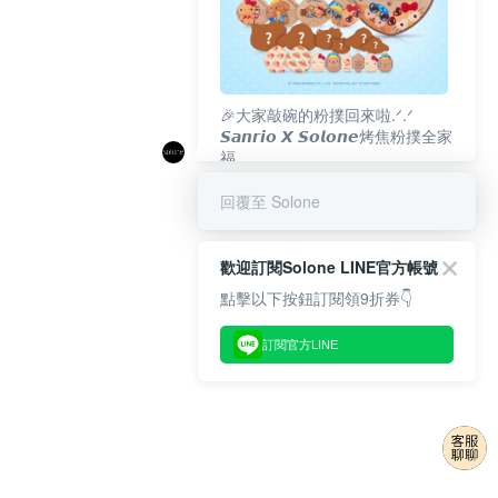
🎉大家敲碗的粉撲回來啦.ᐟ‪‪.ᐟ
𝙎𝙖𝙣𝙧𝙞𝙤 𝙓 𝙎𝙤𝙡𝙤𝙣𝙚烤焦粉撲全家
福
𝟴/𝟭𝟬(一)𝟭𝟮:𝟬𝟬 官網準時開賣⏰
回覆至 Solone
歡迎訂閱Solone LINE官方帳號
點擊以下按鈕訂閱領9折券👇
訂閱官方LINE