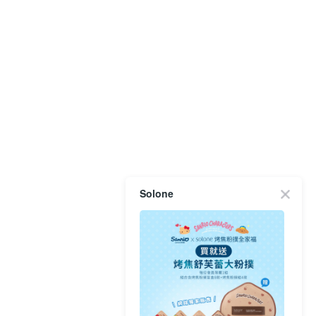
Solone