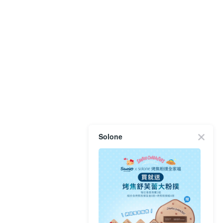
Solone