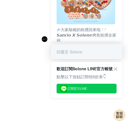
🎉大家敲碗的粉撲回來啦.ᐟ‪‪.ᐟ
𝙎𝙖𝙣𝙧𝙞𝙤 𝙓 𝙎𝙤𝙡𝙤𝙣𝙚烤焦粉撲全家
福
𝟴/𝟭𝟬(一)𝟭𝟮:𝟬𝟬 官網準時開賣⏰
回覆至 Solone
歡迎訂閱Solone LINE官方帳號
點擊以下按鈕訂閱領9折券👇
訂閱官方LINE