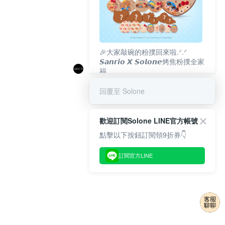
🎉大家敲碗的粉撲回來啦.ᐟ‪‪.ᐟ
𝙎𝙖𝙣𝙧𝙞𝙤 𝙓 𝙎𝙤𝙡𝙤𝙣𝙚烤焦粉撲全家
福
𝟴/𝟭𝟬(一)𝟭𝟮:𝟬𝟬 官網準時開賣⏰
回覆至 Solone
歡迎訂閱Solone LINE官方帳號
點擊以下按鈕訂閱領9折券👇
訂閱官方LINE