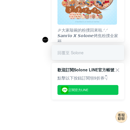
🎉大家敲碗的粉撲回來啦.ᐟ‪‪.ᐟ
𝙎𝙖𝙣𝙧𝙞𝙤 𝙓 𝙎𝙤𝙡𝙤𝙣𝙚烤焦粉撲全家
福
𝟴/𝟭𝟬(一)𝟭𝟮:𝟬𝟬 官網準時開賣⏰
回覆至 Solone
歡迎訂閱Solone LINE官方帳號
點擊以下按鈕訂閱領9折券👇
訂閱官方LINE