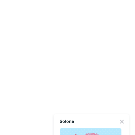
Solone