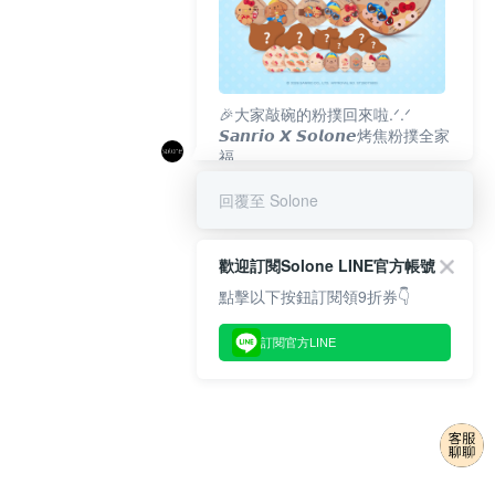
🎉大家敲碗的粉撲回來啦.ᐟ‪‪.ᐟ
𝙎𝙖𝙣𝙧𝙞𝙤 𝙓 𝙎𝙤𝙡𝙤𝙣𝙚烤焦粉撲全家
福
𝟴/𝟭𝟬(一)𝟭𝟮:𝟬𝟬 官網準時開賣⏰
回覆至 Solone
歡迎訂閱Solone LINE官方帳號
點擊以下按鈕訂閱領9折券👇
訂閱官方LINE