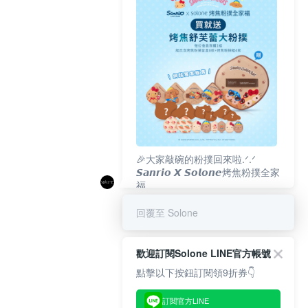
🎉大家敲碗的粉撲回來啦.ᐟ‪‪.ᐟ
𝙎𝙖𝙣𝙧𝙞𝙤 𝙓 𝙎𝙤𝙡𝙤𝙣𝙚烤焦粉撲全家
福
𝟴/𝟭𝟬(一)𝟭𝟮:𝟬𝟬 官網準時開賣⏰
回覆至 Solone
歡迎訂閱Solone LINE官方帳號
點擊以下按鈕訂閱領9折券👇
訂閱官方LINE