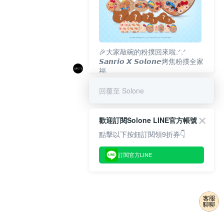
🎉大家敲碗的粉撲回來啦.ᐟ‪‪.ᐟ
𝙎𝙖𝙣𝙧𝙞𝙤 𝙓 𝙎𝙤𝙡𝙤𝙣𝙚烤焦粉撲全家
福
𝟴/𝟭𝟬(一)𝟭𝟮:𝟬𝟬 官網準時開賣⏰
回覆至 Solone
歡迎訂閱Solone LINE官方帳號
點擊以下按鈕訂閱領9折券👇
訂閱官方LINE