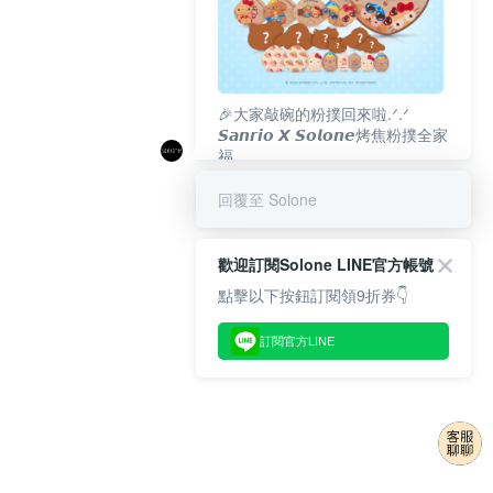
🎉大家敲碗的粉撲回來啦.ᐟ‪‪.ᐟ
𝙎𝙖𝙣𝙧𝙞𝙤 𝙓 𝙎𝙤𝙡𝙤𝙣𝙚烤焦粉撲全家
福
𝟴/𝟭𝟬(一)𝟭𝟮:𝟬𝟬 官網準時開賣⏰
回覆至 Solone
歡迎訂閱Solone LINE官方帳號
點擊以下按鈕訂閱領9折券👇
訂閱官方LINE