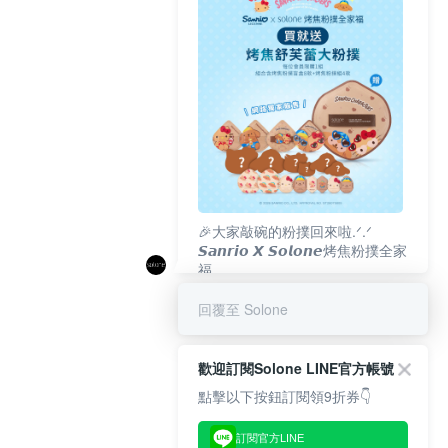
🎉大家敲碗的粉撲回來啦.ᐟ‪‪.ᐟ
𝙎𝙖𝙣𝙧𝙞𝙤 𝙓 𝙎𝙤𝙡𝙤𝙣𝙚烤焦粉撲全家
福
𝟴/𝟭𝟬(一)𝟭𝟮:𝟬𝟬 官網準時開賣⏰
回覆至 Solone
歡迎訂閱Solone LINE官方帳號
點擊以下按鈕訂閱領9折券👇
訂閱官方LINE