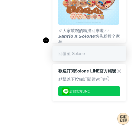
🎉大家敲碗的粉撲回來啦.ᐟ‪‪.ᐟ
𝙎𝙖𝙣𝙧𝙞𝙤 𝙓 𝙎𝙤𝙡𝙤𝙣𝙚烤焦粉撲全家
福
𝟴/𝟭𝟬(一)𝟭𝟮:𝟬𝟬 官網準時開賣⏰
回覆至 Solone
歡迎訂閱Solone LINE官方帳號
點擊以下按鈕訂閱領9折券👇
訂閱官方LINE