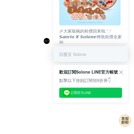
🎉大家敲碗的粉撲回來啦.ᐟ‪‪.ᐟ
𝙎𝙖𝙣𝙧𝙞𝙤 𝙓 𝙎𝙤𝙡𝙤𝙣𝙚烤焦粉撲全家
福
𝟴/𝟭𝟬(一)𝟭𝟮:𝟬𝟬 官網準時開賣⏰
回覆至 Solone
歡迎訂閱Solone LINE官方帳號
點擊以下按鈕訂閱領9折券👇
訂閱官方LINE