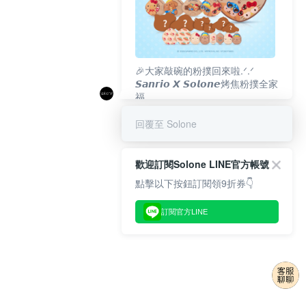
🎉大家敲碗的粉撲回來啦.ᐟ‪‪.ᐟ
𝙎𝙖𝙣𝙧𝙞𝙤 𝙓 𝙎𝙤𝙡𝙤𝙣𝙚烤焦粉撲全家
福
𝟴/𝟭𝟬(一)𝟭𝟮:𝟬𝟬 官網準時開賣⏰
回覆至 Solone
歡迎訂閱Solone LINE官方帳號
點擊以下按鈕訂閱領9折券👇
訂閱官方LINE