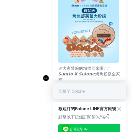
🎉大家敲碗的粉撲回來啦.ᐟ‪‪.ᐟ
𝙎𝙖𝙣𝙧𝙞𝙤 𝙓 𝙎𝙤𝙡𝙤𝙣𝙚烤焦粉撲全家
福
𝟴/𝟭𝟬(一)𝟭𝟮:𝟬𝟬 官網準時開賣⏰
回覆至 Solone
歡迎訂閱Solone LINE官方帳號
點擊以下按鈕訂閱領9折券👇
訂閱官方LINE