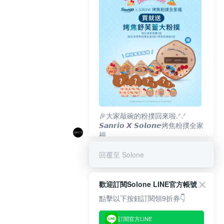
🎉大家敲碗的粉撲回來啦.ᐟ‪‪.ᐟ
𝙎𝙖𝙣𝙧𝙞𝙤 𝙓 𝙎𝙤𝙡𝙤𝙣𝙚烤焦粉撲全家
福
𝟴/𝟭𝟬(一)𝟭𝟮:𝟬𝟬 官網準時開賣⏰
回覆至 Solone
歡迎訂閱Solone LINE官方帳號
點擊以下按鈕訂閱領9折券👇
訂閱官方LINE