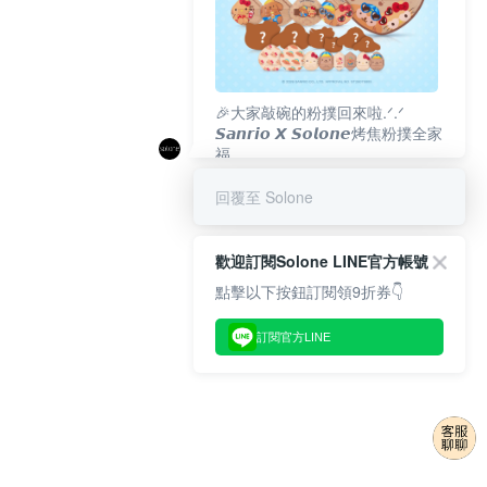
🎉大家敲碗的粉撲回來啦.ᐟ‪‪.ᐟ
𝙎𝙖𝙣𝙧𝙞𝙤 𝙓 𝙎𝙤𝙡𝙤𝙣𝙚烤焦粉撲全家
福
𝟴/𝟭𝟬(一)𝟭𝟮:𝟬𝟬 官網準時開賣⏰
回覆至 Solone
歡迎訂閱Solone LINE官方帳號
點擊以下按鈕訂閱領9折券👇
訂閱官方LINE