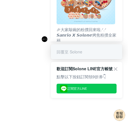
🎉大家敲碗的粉撲回來啦.ᐟ‪‪.ᐟ
𝙎𝙖𝙣𝙧𝙞𝙤 𝙓 𝙎𝙤𝙡𝙤𝙣𝙚烤焦粉撲全家
福
𝟴/𝟭𝟬(一)𝟭𝟮:𝟬𝟬 官網準時開賣⏰
回覆至 Solone
歡迎訂閱Solone LINE官方帳號
點擊以下按鈕訂閱領9折券👇
訂閱官方LINE