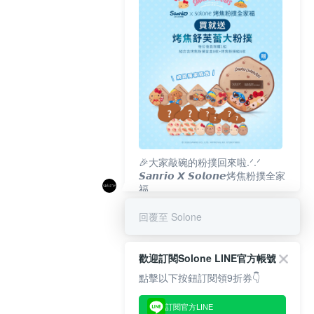
🎉大家敲碗的粉撲回來啦.ᐟ‪‪.ᐟ
𝙎𝙖𝙣𝙧𝙞𝙤 𝙓 𝙎𝙤𝙡𝙤𝙣𝙚烤焦粉撲全家
福
𝟴/𝟭𝟬(一)𝟭𝟮:𝟬𝟬 官網準時開賣⏰
回覆至 Solone
歡迎訂閱Solone LINE官方帳號
點擊以下按鈕訂閱領9折券👇
訂閱官方LINE