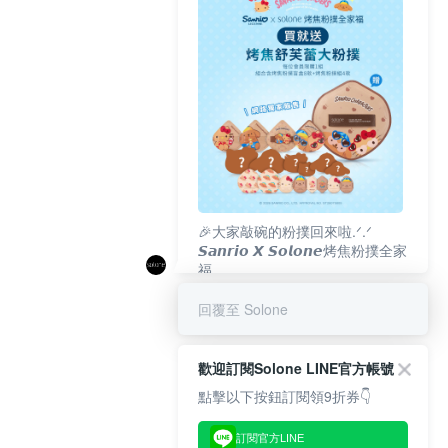
🎉大家敲碗的粉撲回來啦.ᐟ‪‪.ᐟ
𝙎𝙖𝙣𝙧𝙞𝙤 𝙓 𝙎𝙤𝙡𝙤𝙣𝙚烤焦粉撲全家
福
𝟴/𝟭𝟬(一)𝟭𝟮:𝟬𝟬 官網準時開賣⏰
回覆至 Solone
歡迎訂閱Solone LINE官方帳號
點擊以下按鈕訂閱領9折券👇
訂閱官方LINE