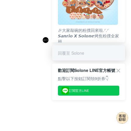
🎉大家敲碗的粉撲回來啦.ᐟ‪‪.ᐟ
𝙎𝙖𝙣𝙧𝙞𝙤 𝙓 𝙎𝙤𝙡𝙤𝙣𝙚烤焦粉撲全家
福
𝟴/𝟭𝟬(一)𝟭𝟮:𝟬𝟬 官網準時開賣⏰
回覆至 Solone
歡迎訂閱Solone LINE官方帳號
點擊以下按鈕訂閱領9折券👇
訂閱官方LINE