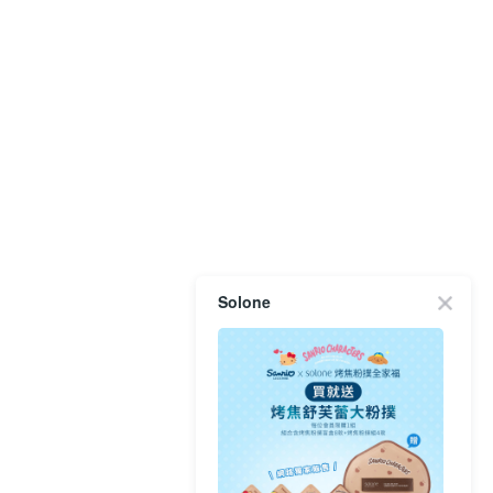
Solone